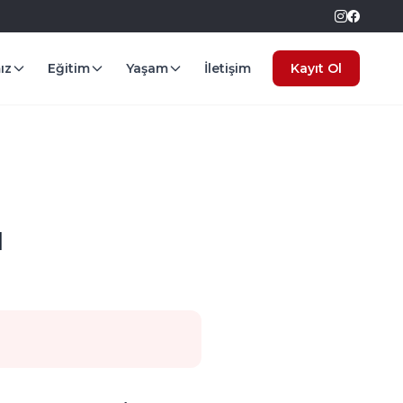
ız
Eğitim
Yaşam
İletişim
Kayıt Ol
ı