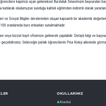
 öğrencilere kapımızı açan geleneksel Bursluluk Sınavımızın başvuruları başlad
 katılarak okulumuzun sunduğu kaliteli eğitimden indirimli olarak yararlanma
eri ve Sosyal Bilgiler derslerinden oluşan kapsamlı bir akademik değerlend
00 oranlarında burs imkanları sunulmaktadır.
n veya bizzat kayıt ofisimize gelinerek yapılabilir. Detaylı bilgi ve baş
e geçebilirsiniz. Geleceğin parlak öğrencilerini Pisa Koleji ailesinde gör
KLER
OKULLARIMIZ
Anaokul