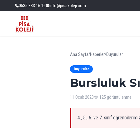
0535 333 16 16
info@pisakoleji.com
Ana Sayfa
/
Haberler
/
Duyurular
Duyurular
Bursluluk S
11 Ocak 2023
125 görüntülenme
4., 5., 6. ve 7. sınıf öğrencilerim