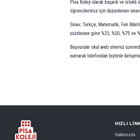
Pisa Koleji olarak başarılı ve istekli
öğrencilerimiz için düzenlenen sınava
Sınav; Türkçe, Matematik, Fen Biliml
yüzdesine göre %25, %50, %75 ve %1
Başvurular okul web sitemiz üzerinde
numaralı telefondan bizimle iletişim
HIZLI LIN
Hakkımızda